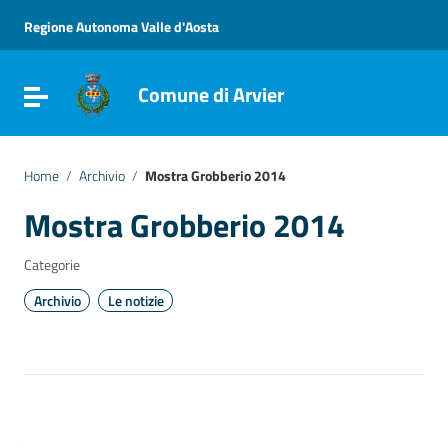
Vai ai contenuti
Vai al menu di navigazione
Regione Autonoma Valle d'Aosta
Vai al footer
Comune di Arvier
Attiva / disattiva la navigazione
Home
/
Archivio
/
Mostra Grobberio 2014
Mostra Grobberio 2014
Categorie
Archivio
Le notizie