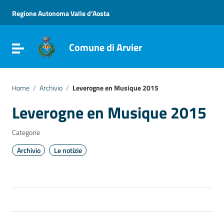
Vai ai contenuti
Vai al menu di navigazione
Regione Autonoma Valle d'Aosta
Vai al footer
Comune di Arvier
Attiva / disattiva la navigazione
Home
/
Archivio
/
Leverogne en Musique 2015
Leverogne en Musique 2015
Categorie
Archivio
Le notizie