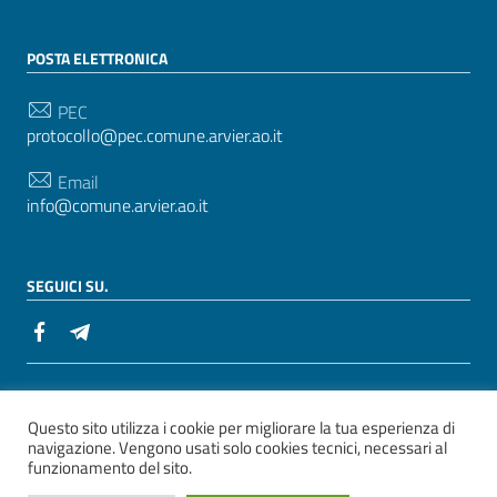
POSTA ELETTRONICA
PEC
protocollo@pec.comune.arvier.ao.it
Email
info@comune.arvier.ao.it
SEGUICI SU.
Sezione Link Utili
Whistelblowing
|
Dichiarazione accessibilità
| Tema
Questo sito utilizza i cookie per migliorare la tua esperienza di
grafico
ItaliaWP2
| Basato sul
Prototipo per siti PA di
navigazione. Vengono usati solo cookies tecnici, necessari al
funzionamento del sito.
AgID