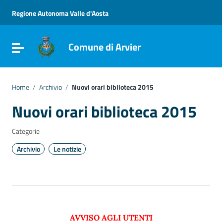
Vai ai contenuti
Vai al menu di navigazione
Regione Autonoma Valle d'Aosta
Vai al footer
Comune di Arvier
Attiva / disattiva la navigazione
Home
/
Archivio
/
Nuovi orari biblioteca 2015
Nuovi orari biblioteca 2015
Categorie
Archivio
Le notizie
AVVISO AGLI UTENTI