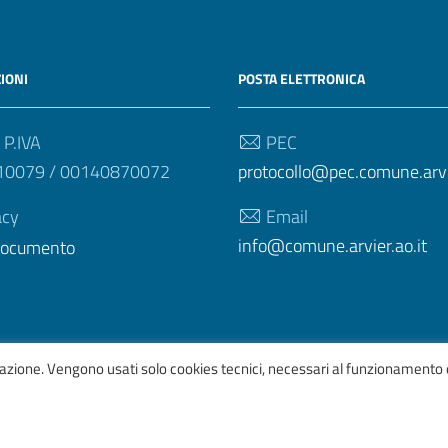
IONI
POSTA ELETTRONICA
 P.IVA
PEC
10079 / 00140870072
protocollo@pec.comune.arvie
acy
Email
info@comune.arvier.ao.it
 documento
igazione. Vengono usati solo cookies tecnici, necessari al funzionamento 
afico
ItaliaWP2
| Basato sul
Prototipo per siti PA di AgID