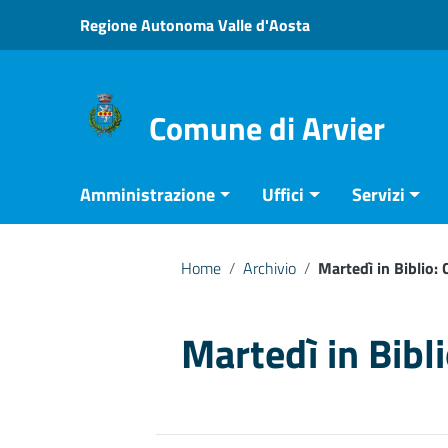
Vai ai contenuti
Regione Autonoma Valle d'Aosta
Vai al menu di navigazione
Vai al footer
Comune di Arvier
Amministrazione
Uffici
Servizi
Home
/
Archivio
/
Martedì in Biblio
Martedì in Bib