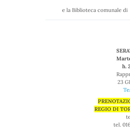
e la Biblioteca comunale di
SERA
Marte
h. 
Rappr
23 G
Te
PRENOTAZI
REGIO DI TOR
t
tel. 01