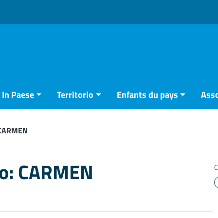
In Paese
Territorio
Enfants du pays
Asso
: CARMEN
lio: CARMEN
C