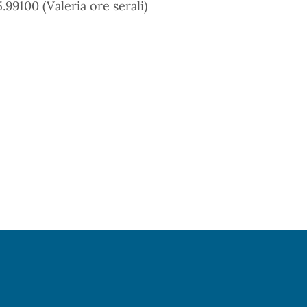
5.99100 (Valeria ore serali)
Pagina precedente
Pagina successiva