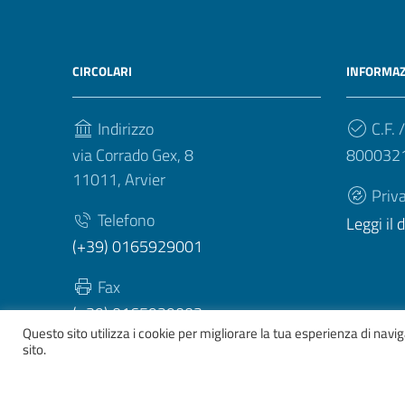
CIRCOLARI
INFORMAZ
Indirizzo
C.F. /
via Corrado Gex, 8
800032
11011, Arvier
Priv
Telefono
Leggi il
(+39) 0165929001
Fax
(+39) 0165929003
Questo sito utilizza i cookie per migliorare la tua esperienza di nav
sito.
Sezione Link Utili
Whistelblowing
|
Dichiarazione accessibilità
| Tema gr