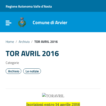
Vai ai contenuti
Vai al menu di navigazione
Regione Autonoma Valle d'Aosta
Vai al footer
Comune di Arvier
Attiva / disattiva la navigazione
Home
/
Archivio
/
TOR AVRIL 2016
TOR AVRIL 2016
Categorie
Archivio
Le notizie
Iscrizioni entro 14 aprile 2016