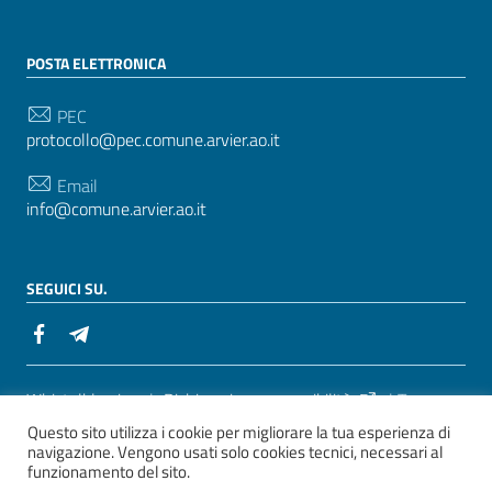
POSTA ELETTRONICA
PEC
protocollo@pec.comune.arvier.ao.it
Email
info@comune.arvier.ao.it
SEGUICI SU.
Sezione Link Utili
Whistelblowing
|
Dichiarazione accessibilità
| Tema
Questo sito utilizza i cookie per migliorare la tua esperienza di
grafico
ItaliaWP2
| Basato sul
Prototipo per siti PA di
navigazione. Vengono usati solo cookies tecnici, necessari al
AgID
funzionamento del sito.