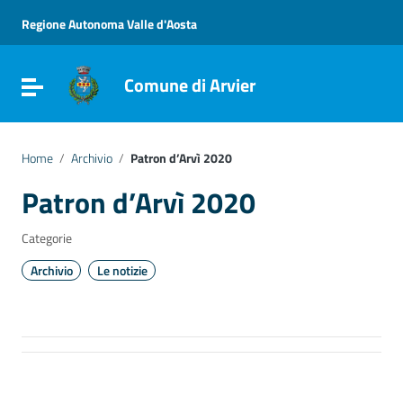
Vai ai contenuti
Vai al menu di navigazione
Regione Autonoma Valle d'Aosta
Vai al footer
Comune di Arvier
Attiva / disattiva la navigazione
Home
/
Archivio
/
Patron d’Arvì 2020
Patron d’Arvì 2020
Categorie
Archivio
Le notizie