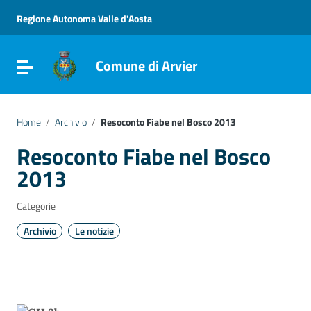
Vai ai contenuti
Vai al menu di navigazione
Regione Autonoma Valle d'Aosta
Vai al footer
Comune di Arvier
Attiva / disattiva la navigazione
Home
/
Archivio
/
Resoconto Fiabe nel Bosco 2013
Resoconto Fiabe nel Bosco
2013
Categorie
Archivio
Le notizie