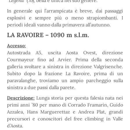
“Legend”
(7b), bella e unica nel suo genere.
In generale qui l’arrampicata è breve, dai passaggi
esplosivi e sempre più o meno strapiombanti. I
periodi ideali vanno dalla primavera all’autunno.
LA RAVOIRE – 1090 m s.l.m.
Accesso:
Autostrada A5, uscita Aosta Ovest, direzione
Courmayeur fino ad Arvier. Prima della seconda
galleria svoltare a sinistra in direzione Valgrisenche.
Subito dopo la frazione La Ravoire, prima di un
paravalanghe, troviamo un ampio parcheggio sulla
sinistra a due passi dalla parete.
Descrizione:
Lunga storia per questa falesia nata nei
primi anni ’80 per mano di Corrado Framarin, Guido
Azzalea, Hans Marguerettaz e Andrea Plat, grandi
precursori e conoscitori del free climbing in Valle
d’Aosta.