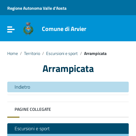
Vai ai contenuti
Vai al menu di navigazione
Regione Autonoma Valle d'Aosta
Vai al footer
Comune di Arvier
Attiva / disattiva la navigazione
Home
/
Territorio
/
Escursioni e sport
/
Arrampicata
Arrampicata
Indietro
PAGINE COLLEGATE
Escursioni e sport